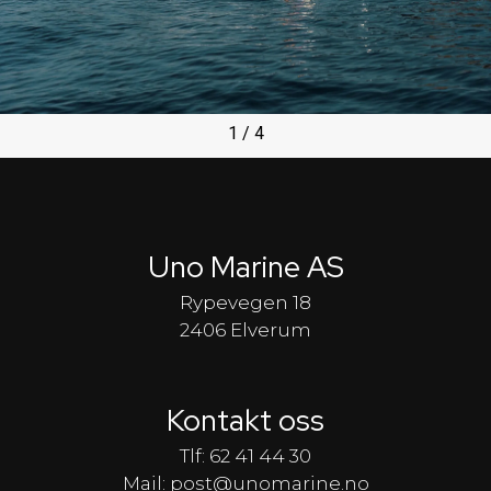
1
/
4
Uno Marine AS
Rypevegen 18
2406 Elverum
Kontakt oss
Tlf: 62 41 44 30
Mail: post@unomarine.no